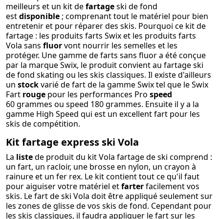
meilleurs et un kit de
fartage
ski de fond
est
disponible
; comprenant tout le matériel pour bien
entretenir et pour réparer des skis. Pourquoi ce kit de
fartage : les produits farts Swix et les produits farts
Vola sans
fluor
vont nourrir les semelles et les
protéger. Une gamme de farts sans fluor a été conçue
par la marque Swix, le produit convient au fartage ski
de fond skating ou les skis classiques. Il existe d'ailleurs
un
stock
varié de fart de la gamme Swix tel que le Swix
Fart
rouge
pour les performances Pro
speed
60 grammes ou speed 180 grammes. Ensuite il y a la
gamme High Speed qui est un excellent fart pour les
skis de compétition.
Kit fartage express ski Vola
La
liste
de produit du kit Vola fartage de ski comprend :
un fart, un racloir, une brosse en nylon, un crayon à
rainure et un fer rex. Le kit contient tout ce qu'il faut
pour aiguiser votre matériel et
farter
facilement vos
skis. Le fart de ski Vola doit être appliqué seulement sur
les zones de glisse de vos skis de fond. Cependant pour
les skis classiques, il faudra appliquer le fart sur les