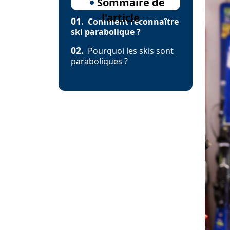
Sommaire de
l'article
01.
Comment reconnaître
ski parabolique ?
02.
Pourquoi les skis sont
paraboliques ?