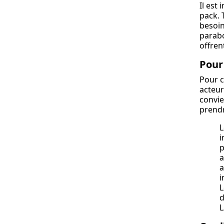
Il est
pack. 
besoin
parabo
offren
Pour
Pour c
acteur
convie
prend
L
i
p
a
a
i
L
d
L