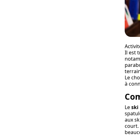
Activi
Il est
notamm
parabo
terrai
Le cho
à conn
Com
Le
ski
spatul
aux sk
court.
beauco