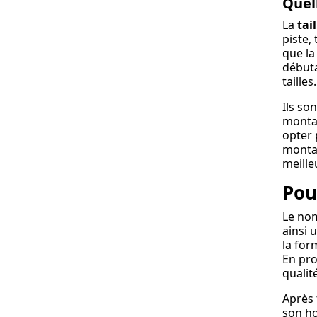
Qu
La
tail
piste,
que la
débuta
tailles.
Ils so
montag
opter
montag
meille
Pou
Le nom
ainsi 
la for
En pro
qualit
Après 
son ho