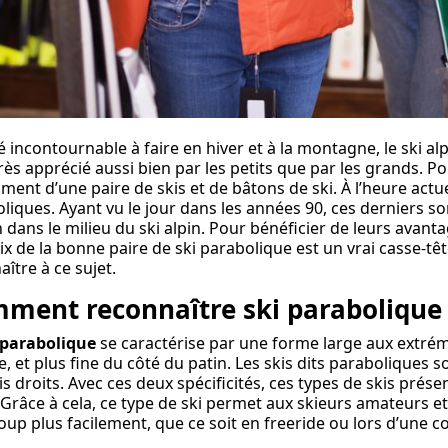
té incontournable à faire en hiver et à la montagne, le ski 
 très apprécié aussi bien par les petits que par les grands. P
ent d’une paire de skis et de bâtons de ski. À l’heure actuell
liques. Ayant vu le jour dans les années 90, ces derniers 
n dans le milieu du ski alpin. Pour bénéficier de leurs avantag
ix de la bonne paire de ski parabolique est un vrai casse-tê
aître à ce sujet.
ment reconnaître ski parabolique 
 parabolique
se caractérise par une forme large aux extrémit
e, et plus fine du côté du patin. Les skis dits paraboliques 
is droits. Avec ces deux spécificités, ces types de skis pr
 Grâce à cela, ce type de ski permet aux skieurs amateurs e
up plus facilement, que ce soit en freeride ou lors d’une c