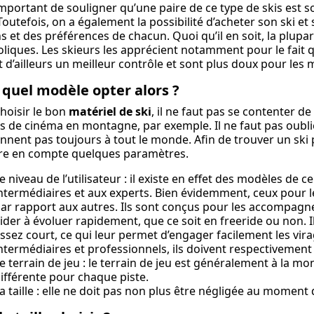
 important de souligner qu’une paire de ce type de skis est
Toutefois, on a également la possibilité d’acheter son ski e
s et des préférences de chacun. Quoi qu’il en soit, la plupar
liques. Les skieurs les apprécient notamment pour le fait qu
t d’ailleurs un meilleur contrôle et sont plus doux pour les m
 quel modèle opter alors ?
hoisir le bon
matériel de ski
, il ne faut pas se contenter de
s de cinéma en montagne, par exemple. Il ne faut pas oubl
nnent pas toujours à tout le monde. Afin de trouver un ski 
re en compte quelques paramètres.
e niveau de l’utilisateur : il existe en effet des modèles de 
ntermédiaires et aux experts. Bien évidemment, ceux pour
ar rapport aux autres. Ils sont conçus pour les accompagn
ider à évoluer rapidement, que ce soit en freeride ou non. I
ssez court, ce qui leur permet d’engager facilement les vira
ntermédiaires et professionnels, ils doivent respectivement 
e terrain de jeu : le terrain de jeu est généralement à la mo
ifférente pour chaque piste.
a taille : elle ne doit pas non plus être négligée au moment 