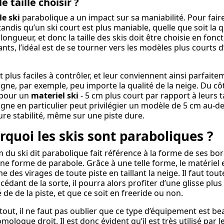
elle taille choisir 
le ski
parabolique a un impact sur sa maniabilité. Pour faire
 tandis qu’un ski court est plus maniable, quelle que soit la 
 longueur, et donc la taille des skis doit être choisie en fon
nts, l’idéal est de se tourner vers les modèles plus courts 
nt plus faciles à contrôler, et leur conviennent ainsi parfaite
ne, par exemple, peu importe la qualité de la neige. Du côt
 pour un
materiel ski
- 5 cm plus court par rapport à leurs t
ne en particulier peut privilégier un modèle de 5 cm au-dess
ure stabilité, même sur une piste dure.
rquoi les skis sont paraboliques ?
 du ski dit parabolique fait référence à la forme de ses bo
une forme de parabole. Grâce à une telle forme, le matériel 
me des virages de toute piste en taillant la neige. Il faut tou
cédant de la sorte, il pourra alors profiter d’une glisse plus 
é de de la piste, et que ce soit en freeride ou non.
tout, il ne faut pas oublier que ce type d’équipement est be
mologue droit. Il est donc évident qu’il est très utilisé par