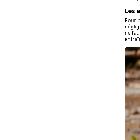
Les 
Pour p
néglig
ne fau
entra