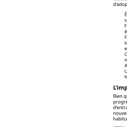
d’adop
Ê
s
F
é
F
t
e
C
n
A
U
h
L’imp
Bien q
progre
d’entr
nouvea
habitu