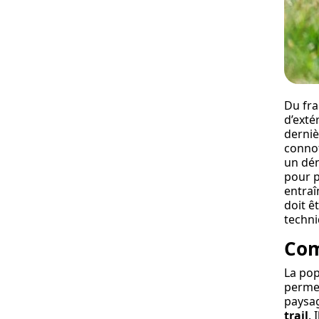
Du fran
d’exté
derniè
connot
un dén
pour p
entraî
doit ê
techni
Com
La pop
permet
paysag
trail
. 