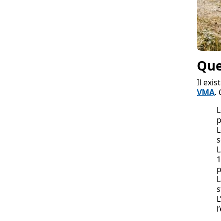
Que
Il exi
VMA
.
L
p
L
s
L
1
p
L
s
L
l