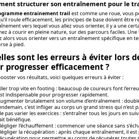
ent structurer son entraînement pour le tra
ogramme entrainement trail
est comme une roue, vous po
u’il roule efficacement, les principes de base doivent être r
aînement vers lequel vous allez vous orienter, il y a une cert
ez à courir en pleine nature, sur des parcours faciles. Une 
 alors vous orienter vers un entraînement spécifique en t
rse à pied.
lles sont les erreurs à éviter lors d
r progresser efficacement ?
ooster vos résultats, voici quelques erreurs à éviter :
ller trop vite en footing : beaucoup de coureurs font l’erreur
st indispensable pour progresser rapidement.
ugmenter brutalement son volume d’entraînement : double
endemain, c'est infliger au corps un grand stress qui n’est
e pas varier les exercices : s’entraîner tous les jours en su
ait bénéfique.
égliger l’échauffement : commencer une séance sans s’échauf
égliger la récupération : après chaque entraînement, il es
écupération pour permettre au corps de récupérer toutes s