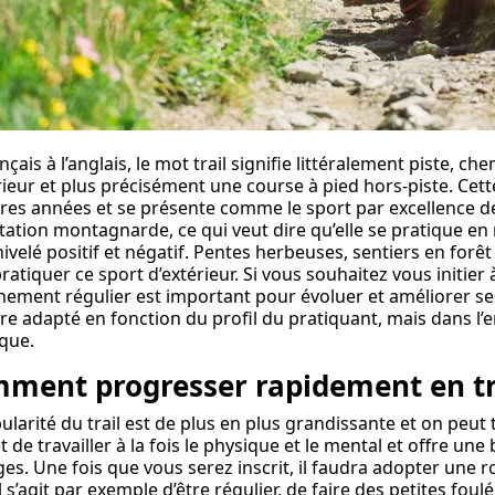
çais à l’anglais, le mot trail signifie littéralement piste, che
rieur et plus précisément une course à pied hors-piste. Cett
res années et se présente comme le sport par excellence de l’
ation montagnarde, ce qui veut dire qu’elle se pratique e
ivelé positif et négatif. Pentes herbeuses, sentiers en forêt 
ratiquer ce sport d’extérieur. Si vous souhaitez vous initier
nement régulier est important pour évoluer et améliorer se
tre adapté en fonction du profil du pratiquant, mais dans l
que.
ment progresser rapidement en tra
ularité du trail est de plus en plus grandissante et on peu
 de travailler à la fois le physique et le mental et offre u
es. Une fois que vous serez inscrit, il faudra adopter une 
Il s’agit par exemple d’être régulier, de faire des petites fo