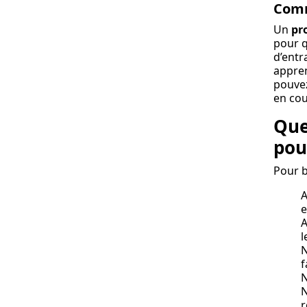
Comm
Un
pr
pour q
d’entr
appren
pouvez
en cou
Que
pou
Pour b
A
e
A
l
N
f
N
N
r