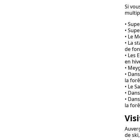
Si vo
multip
• Supe
• Supe
• Le M
• La s
de fon
• Les 
en hive
• Meyg
• Dans
la forê
• Le S
• Dans
• Dans
la forê
Vis
Auverg
de ski