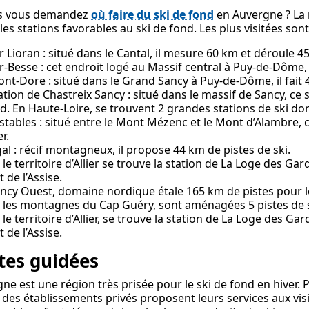
us vous demandez
où faire du ski de fond
en Auvergne ? La 
les stations favorables au ski de fond. Les plus visitées sont
r Lioran : situé dans le Cantal, il mesure 60 km et déroule 45
r-Besse : cet endroit logé au Massif central à Puy-de-Dôme,
ont-Dore : situé dans le Grand Sancy à Puy-de-Dôme, il fait 4
tation de Chastreix Sancy : situé dans le massif de Sancy, c
d. En Haute-Loire, se trouvent 2 grandes stations de ski don
Estables : situé entre le Mont Mézenc et le Mont d’Alambre, ce
r.
al : récif montagneux, il propose 44 km de pistes de ski.
 le territoire d’Allier se trouve la station de La Loge des Ga
t de l’Assise.
ancy Ouest, domaine nordique étale 165 km de pistes pour le
 les montagnes du Cap Guéry, sont aménagées 5 pistes de s
 le territoire d’Allier, se trouve la station de La Loge des G
t de l’Assise.
ites guidées
ne est une région très prisée pour le ski de fond en hiver. Po
, des établissements privés proposent leurs services aux vi