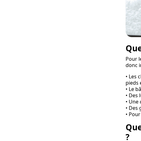
Que
Pour l
donc i
• Les 
pieds 
• Le b
• Des 
• Une 
• Des 
• Pour
Que
?