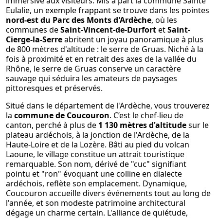
immersive aux visiteurs. Mis à part la commune Sainte
Eulalie, un exemple frappant se trouve dans les pointes
nord-est du Parc des Monts d'Ardèche
, où les
communes de
Saint-Vincent-de-Durfort
et
Saint-
Cierge-la-Serre
abritent un joyau panoramique à plus
de 800 mètres d'altitude : le serre de Gruas. Niché à la
fois à proximité et en retrait des axes de la vallée du
Rhône, le serre de Gruas conserve un caractère
sauvage qui séduira les amateurs de paysages
pittoresques et préservés.
Situé dans le département de l'Ardèche, vous trouverez
la
commune de Coucouron
. C’est le chef-lieu de
canton, perché à plus de
1 130 mètres d'altitude
sur le
plateau ardéchois, à la jonction de l'Ardèche, de la
Haute-Loire et de la Lozère. Bâti au pied du volcan
Laoune, le village constitue un attrait touristique
remarquable. Son nom, dérivé de "cuc" signifiant
pointu et "ron" évoquant une colline en dialecte
ardéchois, reflète son emplacement. Dynamique,
Coucouron accueille divers événements tout au long de
l'année, et son modeste patrimoine architectural
dégage un charme certain. L'alliance de quiétude,