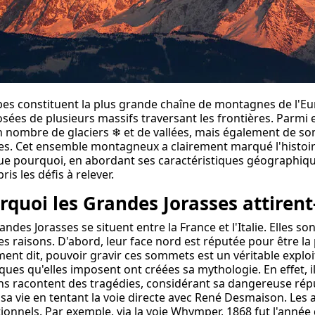
pes constituent la plus grande chaîne de montagnes de l'Eu
ées de plusieurs massifs traversant les frontières. Parmi e
n nombre de glaciers
❄
et de vallées, mais également de so
es. Cet ensemble montagneux a clairement marqué l'histoir
ue pourquoi, en abordant ses caractéristiques géographiqu
ris les défis à relever.
rquoi les Grandes Jorasses attirent-
andes Jorasses se situent entre la France et l'Italie. Elles so
es raisons. D'abord, leur face nord est réputée pour être la p
ent dit, pouvoir gravir ces sommets est un véritable exploit 
ques qu'elles imposent ont créées sa mythologie. En effet, i
ns racontent des tragédies, considérant sa dangereuse répu
sa vie en tentant la voie directe avec René Desmaison. Les
ionnels. Par exemple, via la voie Whymper, 1868 fut l'année