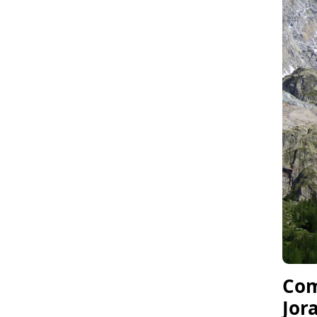
Com
Jor