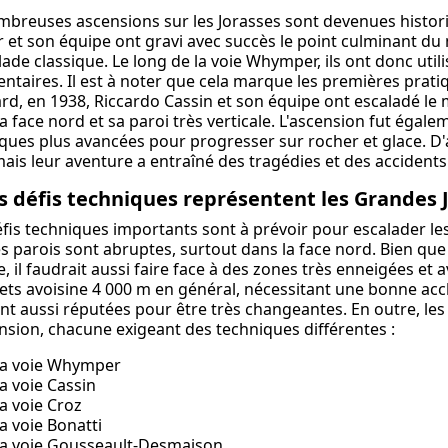
breuses ascensions sur les Jorasses sont devenues historiq
 et son équipe ont gravi avec succès le point culminant du
lade classique. Le long de la voie Whymper, ils ont donc util
ntaires. Il est à noter que cela marque les premières prat
ard, en 1938, Riccardo Cassin et son équipe ont escaladé le 
la face nord et sa paroi très verticale. L'ascension fut égalem
ques plus avancées pour progresser sur rocher et glace. D'a
mais leur aventure a entraîné des tragédies et des accidents
s défis techniques représentent les Grandes J
fis techniques importants sont à prévoir pour escalader les
s parois sont abruptes, surtout dans la face nord. Bien que 
e, il faudrait aussi faire face à des zones très enneigées et av
s avoisine 4 000 m en général, nécessitant une bonne accl
ont aussi réputées pour être très changeantes. En outre, les 
nsion, chacune exigeant des techniques différentes :
a voie Whymper
a voie Cassin
a voie Croz
a voie Bonatti
a voie Gousseault-Desmaison