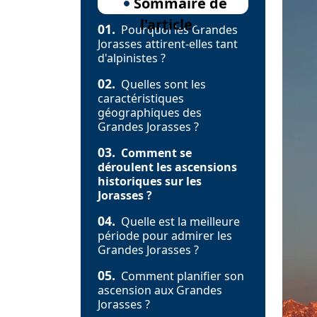
Sommaire de
l'article
01.
Pourquoi les Grandes
Jorasses attirent-elles tant
d'alpinistes ?
02.
Quelles sont les
caractéristiques
géographiques des
Grandes Jorasses ?
03.
Comment se
déroulent les ascensions
historiques sur les
Jorasses ?
04.
Quelle est la meilleure
période pour admirer les
Grandes Jorasses ?
05.
Comment planifier son
ascension aux Grandes
Jorasses ?