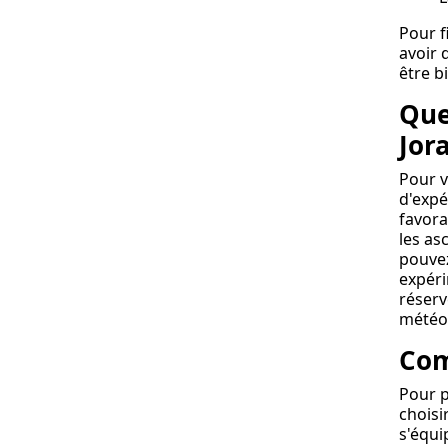
Pour f
avoir 
être b
Que
Jor
Pour v
d'expé
favora
les as
pouvez
expéri
réserv
météo
Com
Pour p
choisi
s'équi