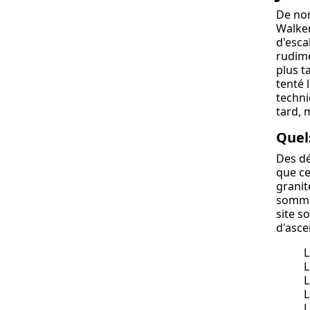
De nom
Walker
d'esca
rudime
plus t
tenté 
techni
tard, 
Quel
Des dé
que ce
granit
sommet
site s
d'asce
L
L
L
L
L