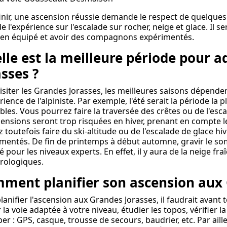
inir, une ascension réussie demande le respect de quelques
de l'expérience sur l'escalade sur rocher, neige et glace. Il s
ien équipé et avoir des compagnons expérimentés.
lle est la meilleure période pour a
asses ?
isiter les Grandes Jorasses, les meilleures saisons dépende
rience de l'alpiniste. Par exemple, l'été serait la période la
bles. Vous pourrez faire la traversée des crêtes ou de l'esca
censions seront trop risquées en hiver, prenant en compte l
 toutefois faire du ski-altitude ou de l'escalade de glace hi
mentés. De fin de printemps à début automne, gravir le s
é pour les niveaux experts. En effet, il y aura de la neige fra
rologiques.
ment planifier son ascension aux 
lanifier l'ascension aux Grandes Jorasses, il faudrait avant t
r la voie adaptée à votre niveau, étudier les topos, vérifier la
per : GPS, casque, trousse de secours, baudrier, etc. Par ai