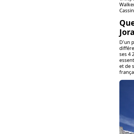
Walker
Cassin
Que
Jor
D'un p
différ
ses 4 
essent
et de 
frança