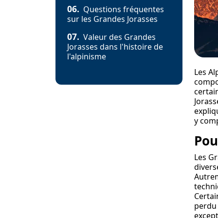
06.
Questions fréquentes
sur les Grandes Jorasses
07.
Valeur des Grandes
Jorasses dans l'histoire de
l'alpinisme
Les Al
compos
certai
Jorass
expliq
y comp
Pou
Les Gr
divers
Autrem
techni
Certai
perdu 
except